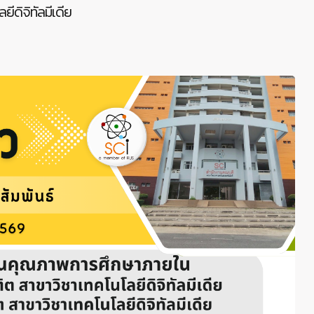
ีดิจิทัลมีเดีย