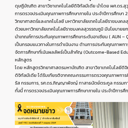
ดุษฎีบัณฑิต สาขาวิชาเทคโนโลยีดิจิทัลมีเดีย นำโดย ผศ.ดร.สุวุฒ
การตรวจประเมินคุณภาพการศึกษาภายใน ประจำปีการศึกษา 256
วิทยาศาสตร์และเทคโนโลยี มหาวิทยาลัยเทคโนโลยีราชมงคลสุว
ด้วยมหาวิทยาลัยเทคโนโลยีราชมงคลสุวรรณภูมิ มีนโยบายยกร
นำเกณฑ์การประกันคุณภาพการศึกษาระดับอาเซียน ( AUN – Q
เป็นกรอบแนวทางในการดำเนินงาน ด้านการประกันคุณภาพการ
จัดการศึกษาที่เน้นผลลัพธ์เป็นสำคัญ (Outcome-Based Ed
หลักสูตร
โดย หลักสูตรวิทยาศาสตรมหาบัณฑิต สาขาวิชาเทคโนโลยีดิจิท
ดิจิทัลมีเดีย ได้รับเกียรติจากคณะกรรมการตรวจคุณภาพการศึ
รัส กรรมการ, รศ.ดร.ภิญญาพัชญ์ ทาสาธนัตย์ตระกูล กรรมการ
ทั้งนี้ การตรวจประเมินคุณภาพการศึกษาภายใน ประจำปีการศึ