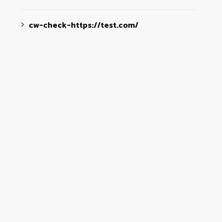
cw-check-https://test.com/