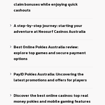
claim bonuses while enjoying quick
cashouts
A step-by-step journey: starting your
adventure at Neosurf Casinos Australia
Best Online Pokies Australia review:
explore top games and secure payment
options
PayID Pokies Australia: Uncovering the
latest promotions and offers for players
Discover the best online casinos: top real
money pokies and mobile gaming features