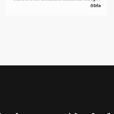
ดิจิทัล