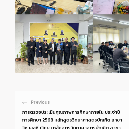
Previous
การตรวจประเมินคุณภาพการศึกษาภายใน ประจำปี
การศึกษา 2568 หลักสูตรวิทยาศาสตรบัณฑิต สาขา
วิชาจุลชีววิทยา หลักสูตรวิทยาศาสตรบัณฑิต สาขา