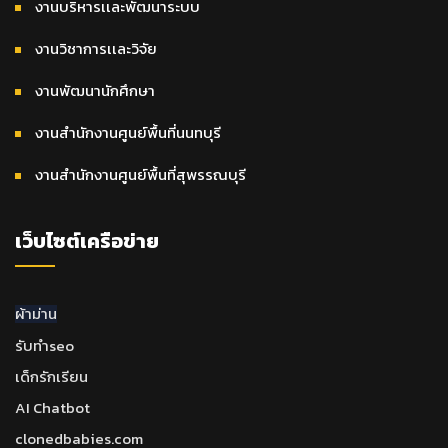
งานบริหารเเละพัฒนาระบบ
งานวิชาการเเละวิจัย
งานพัฒนานักศึกษา
งานสำนักงานศูนย์พื้นที่นนทบุรี
งานสำนักงานศูนย์พื้นที่สุพรรณบุรี
เว็บไซต์เครือข่าย
ผ้าม่าน
รับทำseo
เด็กรักเรียน
AI Chatbot
clonedbabies.com