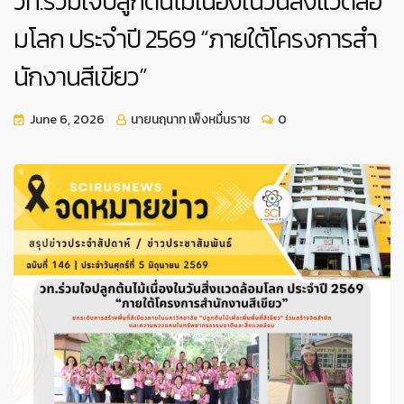
วท.ร่วมใจปลูกต้นไม้เนื่องในวันสิ่งแวดล้อ
มโลก ประจำปี 2569 “ภายใต้โครงการสำ
นักงานสีเขียว”
June 6, 2026
นายนฤนาท เพ็งหมื่นราช
0