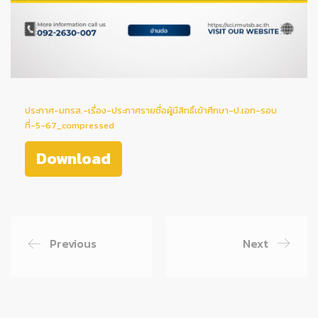
ประกาศ-มทรส.-เรื่อง-ประกาศรายชื่อผู้มีสิทธิ์เข้าศึกษา-ป.เอก-รอบ
ที่-5-67_compressed
Download
Previous
Next