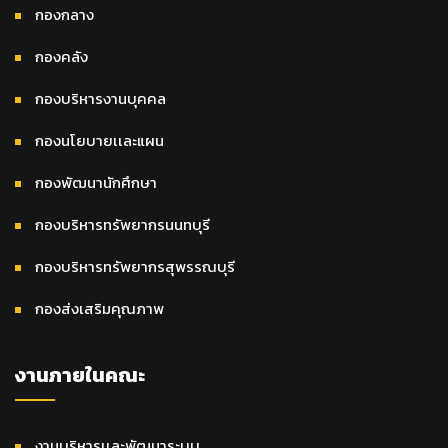
กองกลาง
กองคลัง
กองบริหารงานบุคคล
กองนโยบายเเละแผน
กองพัฒนานักศึกษา
กองบริหารทรัพยากรนนทบุรี
กองบริหารทรัพยากรสุพรรณบุรี
กองส่งเสริมคุณภาพ
งานภายในคณะ
งานบริหารเเละพัฒนาระบบ