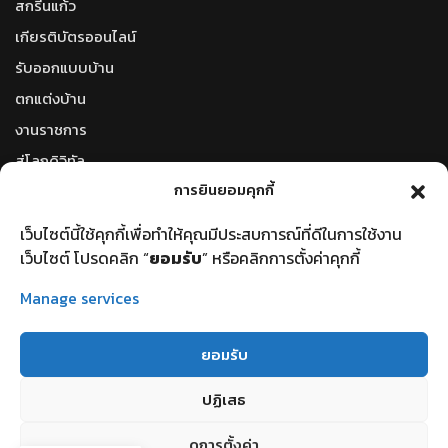
สกรีนแก้ว
เกียรติบัตรออนไลน์
รับออกแบบบ้าน
ตกแต่งบ้าน
งานราชการ
สู่โลกดิจิทัล
การยินยอมคุกกี้
โลกใบใหม่
ตัวแปลงหน่วยวัดออนไลน์
เว็บไซต์นี้ใช้คุกกี้เพื่อทำให้คุณมีประสบการณ์ที่ดีในการใช้งาน
รหัสไปรษณีย์
เว็บไซต์ โปรดคลิก “
ยอมรับ
” หรือคลิกการตั้งค่าคุกกี้
ราคาน้ำมันวันนี้
Manage services
ราคาทองวันนี้
ยอมรับ
ปฏิเสธ
©2023 คณะวิทยาศาสตร์เเละเทคโนโลยี | Faculty of Science and
ดูการตั้งค่า