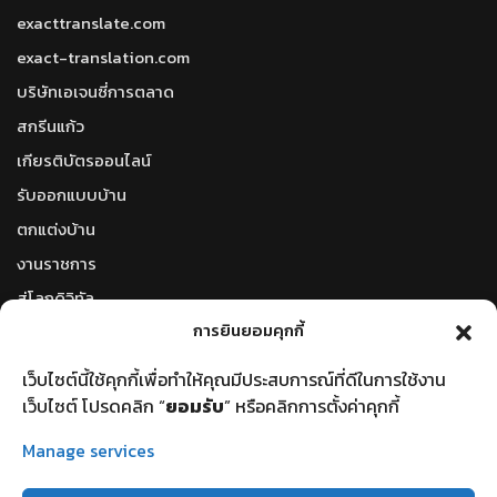
exacttranslate.com
exact-translation.com
บริษัทเอเจนซี่การตลาด
สกรีนแก้ว
เกียรติบัตรออนไลน์
รับออกแบบบ้าน
ตกแต่งบ้าน
งานราชการ
สู่โลกดิจิทัล
การยินยอมคุกกี้
โลกใบใหม่
ตัวแปลงหน่วยวัดออนไลน์
เว็บไซต์นี้ใช้คุกกี้เพื่อทำให้คุณมีประสบการณ์ที่ดีในการใช้งาน
รหัสไปรษณีย์
เว็บไซต์ โปรดคลิก “
ยอมรับ
” หรือคลิกการตั้งค่าคุกกี้
ราคาน้ำมันวันนี้
Manage services
ราคาทองวันนี้