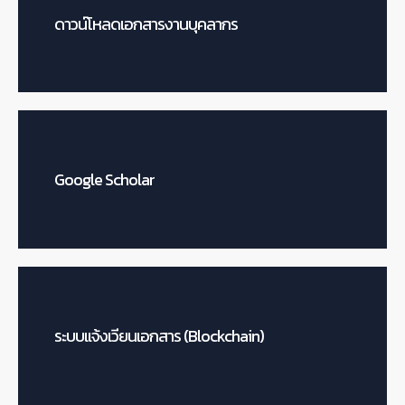
ดาวน์โหลดเอกสารงานบุคลากร
Google Scholar
ระบบเเจ้งเวียนเอกสาร (Blockchain)