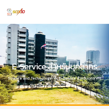
E-Service สำหรับบุคลากร
Science and Technology
E-Service สำหรับบุคลากร