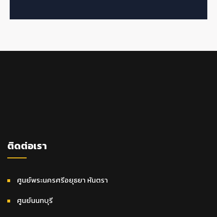
ติดต่อเรา
ศูนย์พระนครศรีอยุธยา หันตรา
ศูนย์นนทบุรี