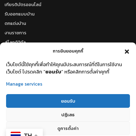
เกียรติบัตรออนไลน์
รับออกแบบบ้าน
ตกแต่งบ้าน
งานราชการ
สู่โลกดิจิทัล
การยินยอมคุกกี้
โลกใบใหม่
ตัวแปลงหน่วยวัดออนไลน์
เว็บไซต์นี้ใช้คุกกี้เพื่อทำให้คุณมีประสบการณ์ที่ดีในการใช้งาน
รหัสไปรษณีย์
เว็บไซต์ โปรดคลิก “
ยอมรับ
” หรือคลิกการตั้งค่าคุกกี้
ราคาน้ำมันวันนี้
Manage services
ราคาทองวันนี้
ยอมรับ
ปฏิเสธ
©2023 คณะวิทยาศาสตร์เเละเทคโนโลยี | Faculty of Science and
ดูการตั้งค่า
Technology . All rights reserved.
TH