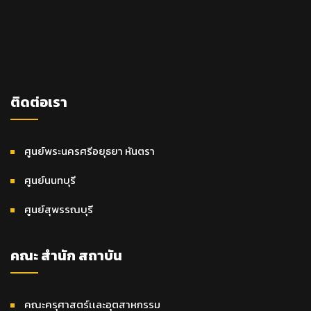
ติดต่อเรา
ศูนย์พระนครศรีอยุธยา หันตรา
ศูนย์นนทบุรี
ศูนย์สุพรรณบุรี
คณะ สำนัก สถาบัน
คณะครุศาสตร์เเละอุตสาหกรรม