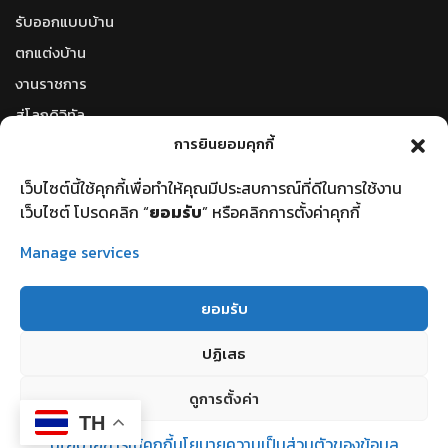
รับออกแบบบ้าน
ตกแต่งบ้าน
งานราชการ
สู่โลกดิจิทัล
การยินยอมคุกกี้
โลกใบใหม่
ตัวแปลงหน่วยวัดออนไลน์
เว็บไซต์นี้ใช้คุกกี้เพื่อทำให้คุณมีประสบการณ์ที่ดีในการใช้งาน
รหัสไปรษณีย์
เว็บไซต์ โปรดคลิก “
ยอมรับ
” หรือคลิกการตั้งค่าคุกกี้
ราคาน้ำมันวันนี้
Manage services
ราคาทองวันนี้
ยอมรับ
ปฏิเสธ
©2023 คณะวิทยาศาสตร์เเละเทคโนโลยี | Faculty of Science and
ดูการตั้งค่า
Technology . All rights reserved.
TH
นโยบายการใช้คุกกี้
นโยบายความเป็นส่วนตัวของข้อมูล