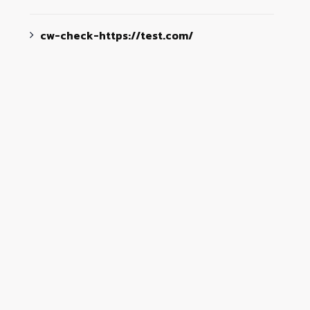
cw-check-https://test.com/