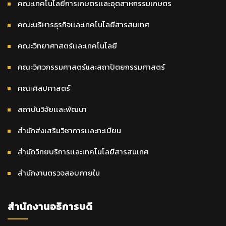
คณะเทคโนโลยีการเกษตรเเละอุตสาหกรรมเกษตร
คณะบริหารธุรกิจเเละเทคโนโลยีสารสนเทศ
คณะวิทยาศาสตร์เเละเทคโนโลยี
คณะวิศวกรรมศาสตร์และสถาปัตยกรรมศาสตร์
คณะศิลปศาสตร์
สถาบันวิจัยเเละพัฒนา
สำนักส่งเสริมวิชาการเเละทะเบียน
สำนักวิทยบริการเเละเทคโนโลยีสารสนเทศ
สำนักงานตรวจสอบภายใน
สำนักงานอธิการบดี