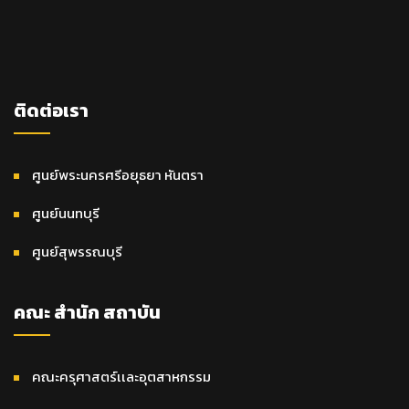
ติดต่อเรา
ศูนย์พระนครศรีอยุธยา หันตรา
ศูนย์นนทบุรี
ศูนย์สุพรรณบุรี
คณะ สำนัก สถาบัน
คณะครุศาสตร์เเละอุตสาหกรรม