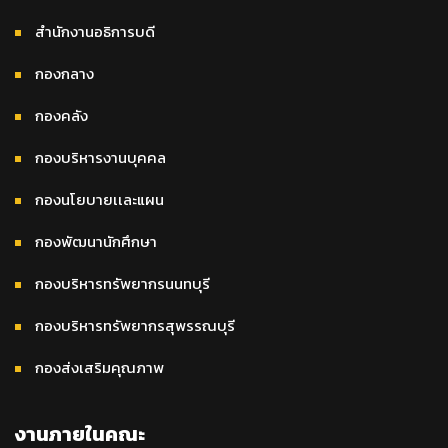
สำนักงานอธิการบดี
กองกลาง
กองคลัง
กองบริหารงานบุคคล
กองนโยบายเเละแผน
กองพัฒนานักศึกษา
กองบริหารทรัพยากรนนทบุรี
กองบริหารทรัพยากรสุพรรณบุรี
กองส่งเสริมคุณภาพ
งานภายในคณะ