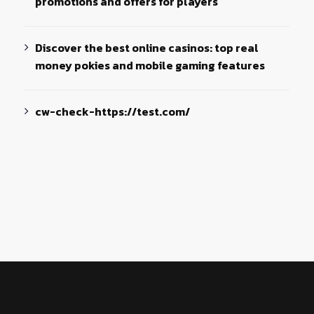
promotions and offers for players
Discover the best online casinos: top real
money pokies and mobile gaming features
cw-check-https://test.com/