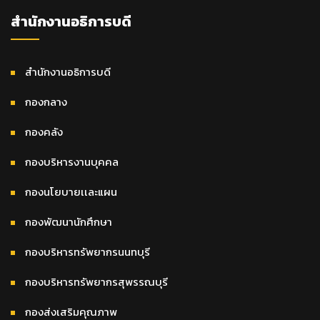
สำนักงานอธิการบดี
สำนักงานอธิการบดี
กองกลาง
กองคลัง
กองบริหารงานบุคคล
กองนโยบายเเละแผน
กองพัฒนานักศึกษา
กองบริหารทรัพยากรนนทบุรี
กองบริหารทรัพยากรสุพรรณบุรี
กองส่งเสริมคุณภาพ