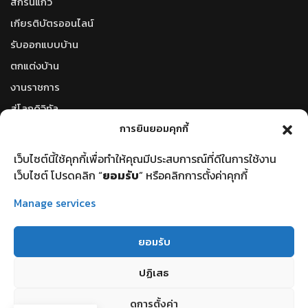
สกรีนแก้ว
เกียรติบัตรออนไลน์
รับออกแบบบ้าน
ตกแต่งบ้าน
งานราชการ
สู่โลกดิจิทัล
การยินยอมคุกกี้
โลกใบใหม่
ตัวแปลงหน่วยวัดออนไลน์
เว็บไซต์นี้ใช้คุกกี้เพื่อทำให้คุณมีประสบการณ์ที่ดีในการใช้งาน
รหัสไปรษณีย์
เว็บไซต์ โปรดคลิก “
ยอมรับ
” หรือคลิกการตั้งค่าคุกกี้
ราคาน้ำมันวันนี้
Manage services
ราคาทองวันนี้
ยอมรับ
ปฏิเสธ
©2023 คณะวิทยาศาสตร์เเละเทคโนโลยี | Faculty of Science and
ดูการตั้งค่า