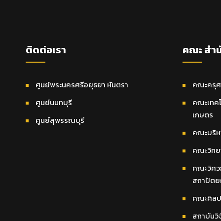
ติดต่อเรา
คณะ สำน
ศูนย์พระนครศรีอยุธยา หันตรา
คณะครุศ
ศูนย์นนทบุรี
คณะเทคโ
เกษตร
ศูนย์สุพรรณบุรี
คณะบริหา
คณะวิทยา
คณะวิศว
สถาปัตย
คณะศิลป
สถาบันวิ