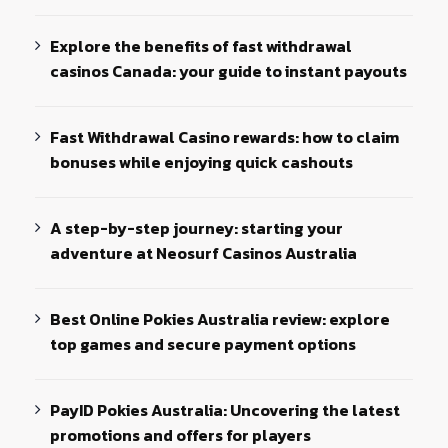
Explore the benefits of fast withdrawal
casinos Canada: your guide to instant payouts
Fast Withdrawal Casino rewards: how to claim
bonuses while enjoying quick cashouts
A step-by-step journey: starting your
adventure at Neosurf Casinos Australia
Best Online Pokies Australia review: explore
top games and secure payment options
PayID Pokies Australia: Uncovering the latest
promotions and offers for players