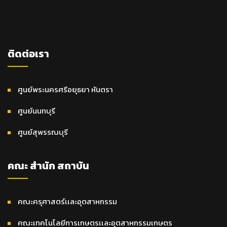
ติดต่อเรา
ศูนย์พระนครศรีอยุธยา หันตรา
ศูนย์นนทบุรี
ศูนย์สุพรรณบุรี
คณะ สำนัก สถาบัน
คณะครุศาสตร์เเละอุตสาหกรรม
คณะเทคโนโลยีการเกษตรเเละอุตสาหกรรมเกษตร