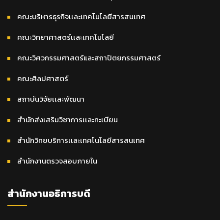
คณะบริหารธุรกิจเเละเทคโนโลยีสารสนเทศ
คณะวิทยาศาสตร์เเละเทคโนโลยี
คณะวิศวกรรมศาสตร์และสถาปัตยกรรมศาสตร์
คณะศิลปศาสตร์
สถาบันวิจัยเเละพัฒนา
สำนักส่งเสริมวิชาการเเละทะเบียน
สำนักวิทยบริการเเละเทคโนโลยีสารสนเทศ
สำนักงานตรวจสอบภายใน
สำนักงานอธิการบดี