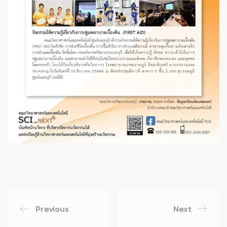
Previous
Next