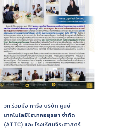
ระเมิน​คุณภาพ​การ
ประชุมหารือแนวทา
ใน​ ประจำปีการศึกษา​
จัดการนักศึกษาต่
กสูตรวิทยาศาสตร
วิทยาศาสตร์และเทค