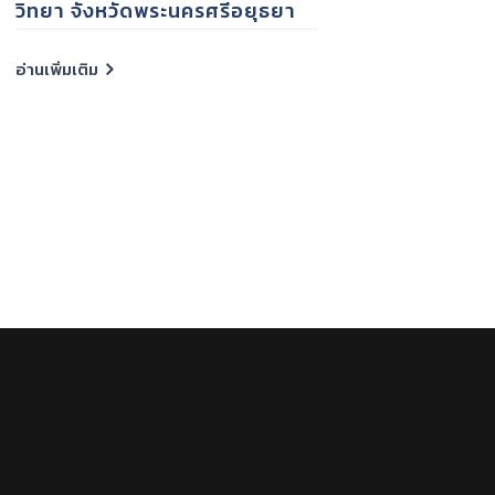
าขาวิชาวิทยาศาสตร์การ
แบบ online ผ่าน 
์พระนครศรีอยุธยา
และรูปแบบ On sit
อ่านเพิ่มเติม