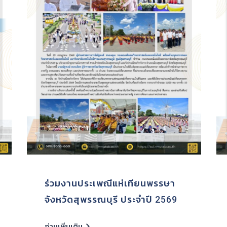
ท.ร่วมมือ หารือ บริษัท ศูนย์
​การตรวจป
ทคโนโลยีไฮเทคอยุธยา จำกัด
ศึกษา​ภาย
ATTC) และ โรงเรียนจิระศาสตร์
2568 หลั