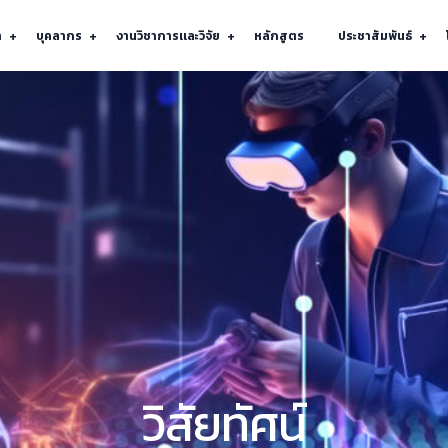
า
บุคลากร
งานวิชาการเเละวิจัย
หลักสูตร
ประชาสัมพันธ์
วิสัยทัศน์