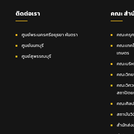
ติดต่อเรา
คณะ สำน
ศูนย์พระนครศรีอยุธยา หันตรา
คณะครุศ
ศูนย์นนทบุรี
คณะเทคโ
เกษตร
ศูนย์สุพรรณบุรี
คณะบริหา
คณะวิทยา
คณะวิศว
สถาปัตย
คณะศิลป
สถาบันวิ
สำนักส่ง