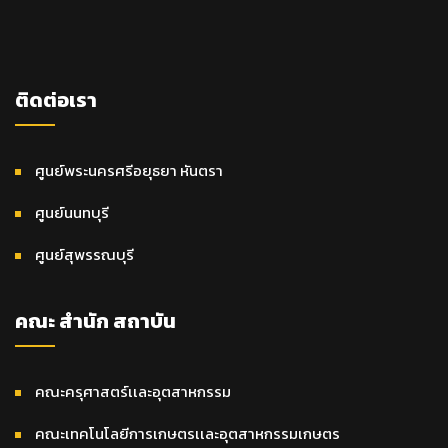
ติดต่อเรา
ศูนย์พระนครศรีอยุธยา หันตรา
ศูนย์นนทบุรี
ศูนย์สุพรรณบุรี
คณะ สำนัก สถาบัน
คณะครุศาสตร์เเละอุตสาหกรรม
คณะเทคโนโลยีการเกษตรเเละอุตสาหกรรมเกษตร