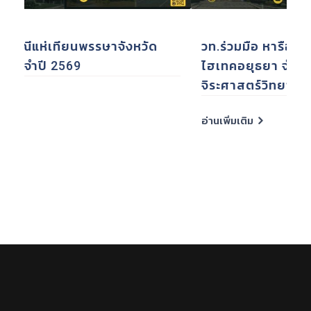
วท.ร่วมมือ หารือ บริษัท ศูนย์เทคโนโลยี
​ก
ไฮเทคอยุธยา จำกัด (ATTC) และ โรงเรียน
ปร
จิระศาสตร์วิทยา จังหวัดพระนครศรีอยุธยา
ศา
กี
อ่านเพิ่มเติม
อ่า