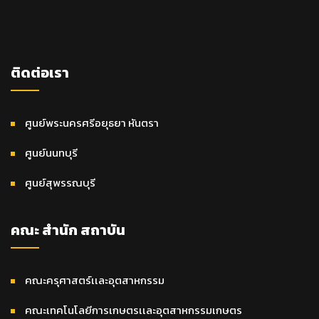
ติดต่อเรา
ศูนย์พระนครศรีอยุธยา หันตรา
ศูนย์นนทบุรี
ศูนย์สุพรรณบุรี
คณะ สำนัก สถาบัน
คณะครุศาสตร์เเละอุตสาหกรรม
คณะเทคโนโลยีการเกษตรเเละอุตสาหกรรมเกษตร