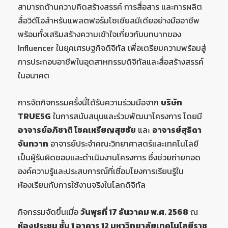
สามารถด้านความคิดสร้างสรรค์ การสื่อสาร และการผลิต
สื่อวิดีโอสำหรับแพลตฟอร์มโซเชียลมีเดียอย่างมืออาชีพ
พร้อมทั้งเสริมสร้างความเข้าใจเกี่ยวกับบทบาทของ
Influencer ในยุคเศรษฐกิจดิจิทัล เพื่อเตรียมความพร้อมสู่
การประกอบอาชีพในอุตสาหกรรมดิจิทัลและสื่อสร้างสรรค์
ในอนาคต
การจัดกิจกรรมครั้งนี้ได้รับความร่วมมือจาก
บริษัท
TRUE5G
ในการสนับสนุนและร่วมพัฒนาโครงการ โดยมี
อาจารย์อภิชาติ โชคเหรียญสุขชัย
และ
อาจารย์สุธิดา
จันทวาท
อาจารย์ประจำคณะวิทยาศาสตร์และเทคโนโลยี
เป็นผู้รับผิดชอบและดำเนินงานโครงการ ซึ่งช่วยถ่ายทอด
องค์ความรู้และประสบการณ์ที่เชื่อมโยงการเรียนรู้ใน
ห้องเรียนกับการใช้งานจริงในโลกดิจิทัล
กิจกรรมจัดขึ้นเมื่อ
วันพุธที่ 17 ธันวาคม พ.ศ. 2568
ณ
ห้องประชุม ชั้น 1 อาคาร 12 มหาวิทยาลัยเทคโนโลยีราช